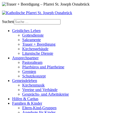
Suchen
Geistliches Leben
Gottesdienste
Sakramente
Trauer + Beerdigung
Kirchengebäude
Liturgische Dienste
Ansprech­partner
Pastoralteam
Pfarrbüros und Pfarrheime
Gremien
Schutzkonzept
Gemeinde­leben
Kirchenmusik
Vereine und Verbände
Gesprächs- und Arbeitskreise
Hilfen & Caritas
Familien & Kinder
Eltern-Kind-Gruppen
Angebote für Kinder