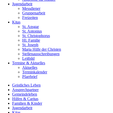
Jugend­arbeit
Messdiener
Gruppenarbeit
Freizeiten
Kitas
St. Ansgar
St. Antonius
St. Christophorus
Hl. Familie
St. Joseph
Maria Hilfe der Christen
Stellenausschreibungen
Leitbild
Termine & Aktuelles
Aktuelles
Terminkalender
Pfarrbrief
Geistliches Leben
Ansprech­partner
Gemeinde­leben
Hilfen & Caritas
Familien & Kinder
Jugend­arbeit
Kitas