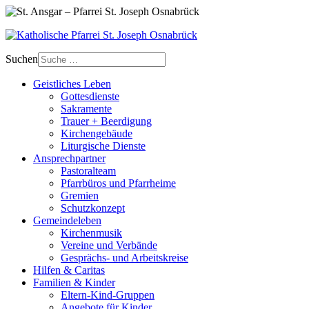
Suchen
Geistliches Leben
Gottesdienste
Sakramente
Trauer + Beerdigung
Kirchengebäude
Liturgische Dienste
Ansprech­partner
Pastoralteam
Pfarrbüros und Pfarrheime
Gremien
Schutzkonzept
Gemeinde­leben
Kirchenmusik
Vereine und Verbände
Gesprächs- und Arbeitskreise
Hilfen & Caritas
Familien & Kinder
Eltern-Kind-Gruppen
Angebote für Kinder