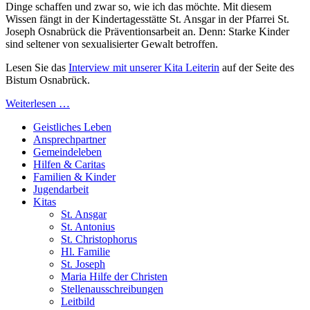
Dinge schaffen und zwar so, wie ich das möchte. Mit diesem
Wissen fängt in der Kindertagesstätte St. Ansgar in der Pfarrei St.
Joseph Osnabrück die Präventionsarbeit an. Denn: Starke Kinder
sind seltener von sexualisierter Gewalt betroffen.
Lesen Sie das
Interview mit unserer Kita Leiterin
auf der Seite des
Bistum Osnabrück.
Weiterlesen …
Geistliches Leben
Ansprech­partner
Gemeinde­leben
Hilfen & Caritas
Familien & Kinder
Jugend­arbeit
Kitas
St. Ansgar
St. Antonius
St. Christophorus
Hl. Familie
St. Joseph
Maria Hilfe der Christen
Stellenausschreibungen
Leitbild