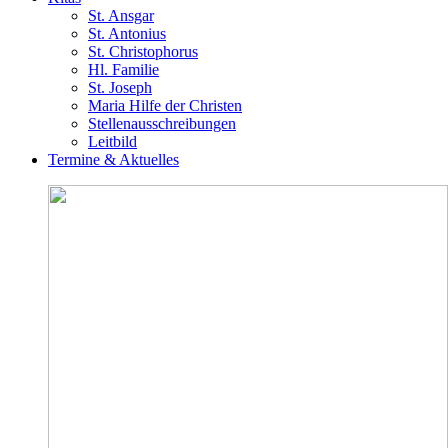
St. Ansgar
St. Antonius
St. Christophorus
Hl. Familie
St. Joseph
Maria Hilfe der Christen
Stellenausschreibungen
Leitbild
Termine & Aktuelles