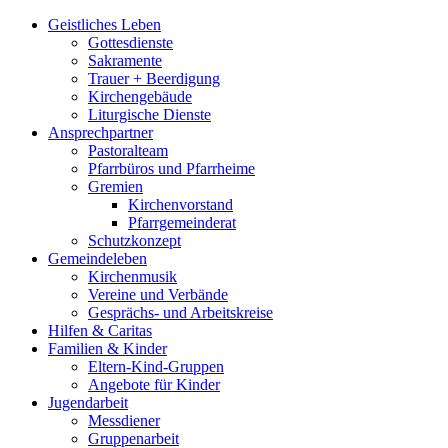
Geistliches Leben
Gottesdienste
Sakramente
Trauer + Beerdigung
Kirchengebäude
Liturgische Dienste
Ansprech­partner
Pastoralteam
Pfarrbüros und Pfarrheime
Gremien
Kirchenvorstand
Pfarrgemeinderat
Schutzkonzept
Gemeinde­leben
Kirchenmusik
Vereine und Verbände
Gesprächs- und Arbeitskreise
Hilfen & Caritas
Familien & Kinder
Eltern-Kind-Gruppen
Angebote für Kinder
Jugend­arbeit
Messdiener
Gruppenarbeit