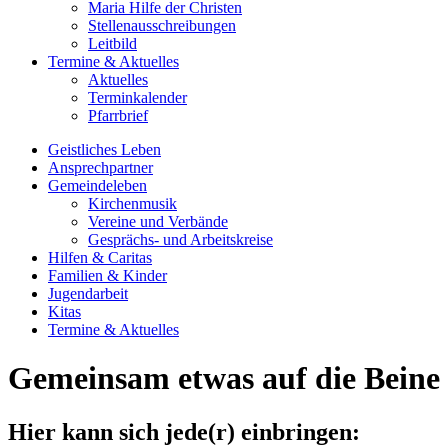
Maria Hilfe der Christen
Stellenausschreibungen
Leitbild
Termine & Aktuelles
Aktuelles
Terminkalender
Pfarrbrief
Geistliches Leben
Ansprech­partner
Gemeinde­leben
Kirchenmusik
Vereine und Verbände
Gesprächs- und Arbeitskreise
Hilfen & Caritas
Familien & Kinder
Jugend­arbeit
Kitas
Termine & Aktuelles
Gemeinsam etwas auf die Beine s
Hier kann sich jede(r) einbringen: