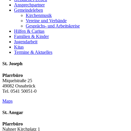
Ansprech­partner
Gemeinde­leben
Kirchenmusik
Vereine und Verbände
Gesprächs- und Arbeitskreise
Hilfen & Caritas
Familien & Kinder
Jugend­arbeit
Kitas
Termine & Aktuelles
St. Joseph
Pfarrbüro
Miquelstraße 25
49082 Osnabrück
Tel. 0541 50051-0
Maps
St. Ansgar
Pfarrbüro
Nahner Kirchplatz 1