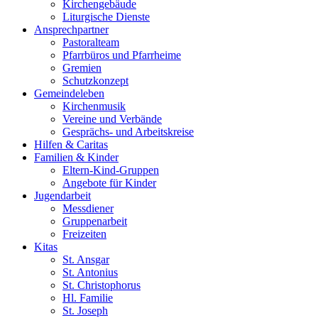
Kirchengebäude
Liturgische Dienste
Ansprech­partner
Pastoralteam
Pfarrbüros und Pfarrheime
Gremien
Schutzkonzept
Gemeinde­leben
Kirchenmusik
Vereine und Verbände
Gesprächs- und Arbeitskreise
Hilfen & Caritas
Familien & Kinder
Eltern-Kind-Gruppen
Angebote für Kinder
Jugend­arbeit
Messdiener
Gruppenarbeit
Freizeiten
Kitas
St. Ansgar
St. Antonius
St. Christophorus
Hl. Familie
St. Joseph