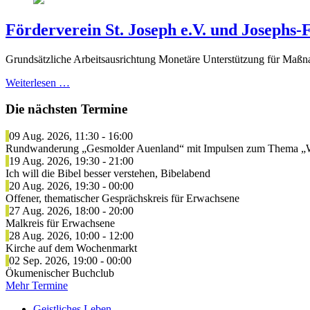
Förderverein St. Joseph e.V. und Josephs-F
Grundsätzliche Arbeitsausrichtung Monetäre Unterstützung für Maßna
Weiterlesen …
Die nächsten Termine
09 Aug. 2026
,
11:30
-
16:00
Rundwanderung „Gesmolder Auenland“ mit Impulsen zum Thema „W
19 Aug. 2026
,
19:30
-
21:00
Ich will die Bibel besser verstehen, Bibelabend
20 Aug. 2026
,
19:30
-
00:00
Offener, thematischer Gesprächskreis für Erwachsene
27 Aug. 2026
,
18:00
-
20:00
Malkreis für Erwachsene
28 Aug. 2026
,
10:00
-
12:00
Kirche auf dem Wochenmarkt
02 Sep. 2026
,
19:00
-
00:00
Ökumenischer Buchclub
Mehr Termine
Geistliches Leben